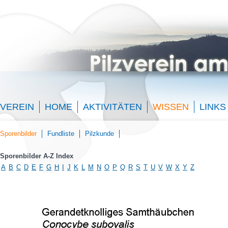
VEREIN
HOME
AKTIVITÄTEN
WISSEN
LINKS
Sporenbilder
Fundliste
Pilzkunde
Sporenbilder A-Z Index
A
B
C
D
E
F
G
H
I
J
K
L
M
N
O
P
Q
R
S
T
U
V
W
X
Y
Z