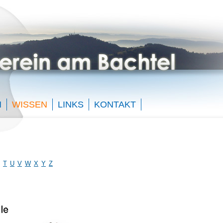
N
WISSEN
LINKS
KONTAKT
T
U
V
W
X
Y
Z