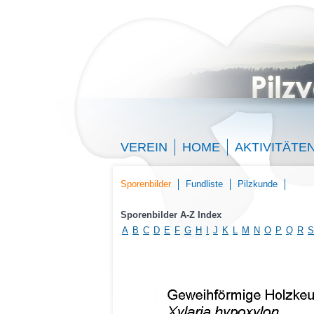
VEREIN
HOME
AKTIVITÄTE
Sporenbilder
Fundliste
Pilzkunde
Sporenbilder A-Z Index
A
B
C
D
E
F
G
H
I
J
K
L
M
N
O
P
Q
R
S